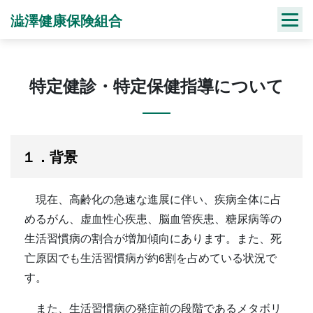
Skip
澁澤健康保険組合
to
content
特定健診・特定保健指導について
１．背景
現在、高齢化の急速な進展に伴い、疾病全体に占
めるがん、虚血性心疾患、脳血管疾患、糖尿病等の
生活習慣病の割合が増加傾向にあります。また、死
亡原因でも生活習慣病が約6割を占めている状況で
す。
また、生活習慣病の発症前の段階であるメタボリ